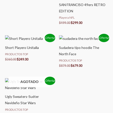
SAN FRANCISO 49ers RETRO
EDITION
Playera NFL
$
499.00
$
299.00
El
El
El
El
¡Oferta!
¡Oferta!
precio
precio
precio
precio
original
actual
original
actual
Short Playero Unitalla
Sudadera tipo hoodie The
era:
es:
era:
es:
$360.00.
$249.00.
$879.00.
$679.00.
North Face
PRODUCTOS TOP
$
360.00
$
249.00
PRODUCTOS TOP
$
879.00
$
679.00
El
El
¡Oferta!
AGOTADO
precio
precio
original
actual
era:
es:
$499.00.
$459.00.
Ugly Sweaters-Suéter
Navideño Star Wars
PRODUCTOS TOP