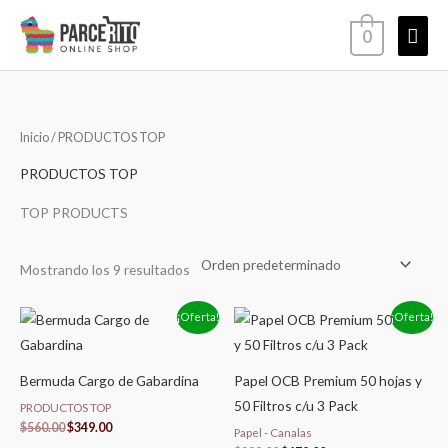
Ir
Men
0
al
contenido
princ
Inicio
/ PRODUCTOS TOP
PRODUCTOS TOP
TOP PRODUCTS
Mostrando los 9 resultados
El
El
El
El
¡Oferta!
¡Oferta!
precio
precio
precio
precio
original
actual
original
actual
era:
es:
era:
es:
$560.00.
$349.00.
$229.00.
$179.00.
Bermuda Cargo de Gabardina
Papel OCB Premium 50 hojas y
50 Filtros c/u 3 Pack
PRODUCTOS TOP
$
560.00
$
349.00
Papel - Canalas