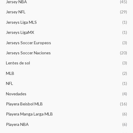
,
9
Jersey NBA
(45)
l
s
.
.
:
7
3
.
e
:
0
$
9
Jersey NFL
(29)
9
0
r
$
0
7
.
9
0
a
4
.
4
0
Jerseys Liga MLS
(1)
.
.
:
9
9
0
0
$
9
Jerseys LigaMX
(1)
.
.
0
5
.
0
.
Jerseys Soccer Europeos
(3)
7
0
0
9
0
.
Jerseys Soccer Naciones
(20)
.
.
0
Lentes de sol
(3)
0
.
MLB
(2)
NFL
(1)
Novedades
(4)
Playera Beisbol MLB
(16)
Playera Manga Larga MLB
(6)
Playera NBA
(6)