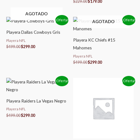
$
229.00
$
179.00
AGOTADO
El
El
El
El
¡Oferta!
¡Oferta!
AGOTADO
precio
precio
precio
precio
original
actual
original
actual
Playera Dallas Cowboys Gris
era:
es:
era:
es:
$499.00.
$299.00.
$499.00.
$299.00.
Playera KC Chiefs #15
Playera NFL
$
499.00
$
299.00
Mahomes
Playera NFL
$
499.00
$
299.00
El
El
El
El
¡Oferta!
¡Oferta!
precio
precio
precio
precio
original
actual
original
actual
era:
es:
era:
es:
$499.00.
$299.00.
$499.00.
$299.00.
Playera Raiders La Vegas Negro
Playera NFL
$
499.00
$
299.00