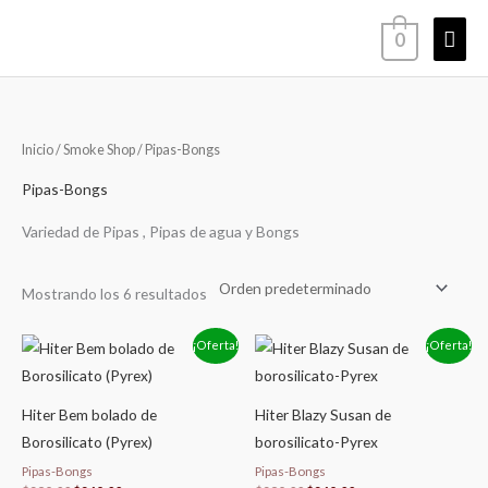
Ir
Men
0
al
contenido
princ
Inicio
/
Smoke Shop
/ Pipas-Bongs
Pipas-Bongs
Variedad de Pipas , Pipas de agua y Bongs
Mostrando los 6 resultados
El
El
El
El
¡Oferta!
¡Oferta!
precio
precio
precio
precio
original
actual
original
actual
era:
es:
era:
es:
$289.00.
$269.00.
$289.00.
$269.00.
Hiter Bem bolado de
Hiter Blazy Susan de
Borosilicato (Pyrex)
borosilicato-Pyrex
Pipas-Bongs
Pipas-Bongs