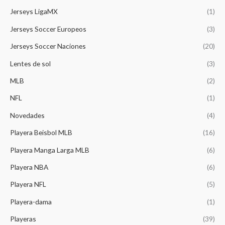
4
.
.
$
1
Jerseys LigaMX
(1)
4
0
1
4
9
0
Jerseys Soccer Europeos
(3)
,
9
.
.
3
.
0
Jerseys Soccer Naciones
(20)
9
0
0
9
0
Lentes de sol
(3)
.
.
.
0
MLB
(2)
0
NFL
(1)
.
Novedades
(4)
Playera Beisbol MLB
(16)
Playera Manga Larga MLB
(6)
Playera NBA
(6)
Playera NFL
(5)
Playera-dama
(1)
Playeras
(39)