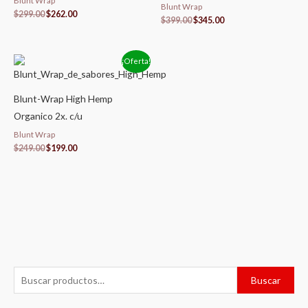
Blunt Wrap
Blunt Wrap
$
299.00
$
262.00
$
399.00
$
345.00
El
El
¡Oferta!
precio
precio
original
actual
era:
es:
Blunt-Wrap High Hemp
$249.00.
$199.00.
Organico 2x. c/u
Blunt Wrap
$
249.00
$
199.00
B
P
P
Buscar
u
r
r