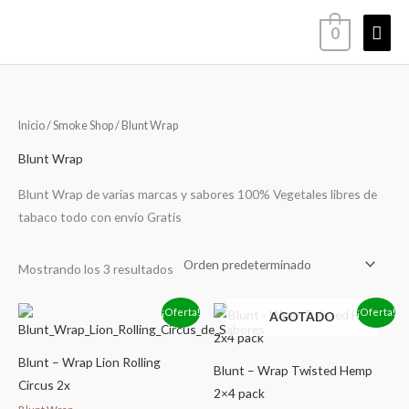
Ir
Men
0
al
contenido
princ
Inicio
/
Smoke Shop
/ Blunt Wrap
Blunt Wrap
Blunt Wrap de varias marcas y sabores 100% Vegetales libres de
tabaco todo con envío Gratis
Mostrando los 3 resultados
El
El
El
El
¡Oferta!
¡Oferta!
AGOTADO
precio
precio
precio
precio
original
actual
original
actual
era:
es:
era:
es:
Blunt – Wrap Lion Rolling
$299.00.
$262.00.
$399.00.
$345.00.
Blunt – Wrap Twisted Hemp
Circus 2x
2×4 pack