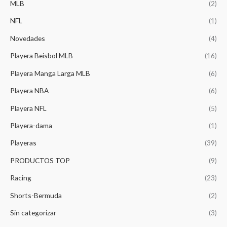
.
MLB
(2)
NFL
(1)
Novedades
(4)
Playera Beisbol MLB
(16)
Playera Manga Larga MLB
(6)
Playera NBA
(6)
Playera NFL
(5)
Playera-dama
(1)
Playeras
(39)
PRODUCTOS TOP
(9)
Racing
(23)
Shorts-Bermuda
(2)
Sin categorizar
(3)