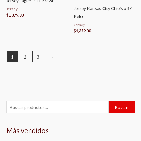
Jersey Eagles-#11 Brown
Jersey Kansas City Chiefs #87
Jersey
$
1,379.00
Kelce
Jersey
$
1,379.00
1
2
3
→
B
P
P
Buscar
u
r
r
s
e
e
Más vendidos
c
c
c
a
i
i