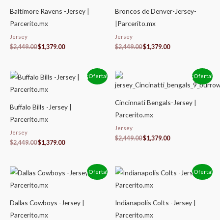
era:
es:
era:
es:
$2,449.00.
$1,379.00.
$2,449.00.
$1,379.00.
Baltimore Ravens -Jersey |
Broncos de Denver-Jersey-
Parcerito.mx
|Parcerito.mx
Jersey
Jersey
$
2,449.00
$
1,379.00
$
2,449.00
$
1,379.00
El
El
El
El
¡Oferta!
¡Oferta!
precio
precio
precio
precio
original
actual
original
actual
era:
es:
era:
es:
Cincinnati Bengals-Jersey |
$2,449.00.
$1,379.00.
$2,449.00.
$1,379.00.
Buffalo Bills -Jersey |
Parcerito.mx
Parcerito.mx
Jersey
Jersey
$
2,449.00
$
1,379.00
$
2,449.00
$
1,379.00
El
El
El
El
¡Oferta!
¡Oferta!
precio
precio
precio
precio
original
actual
original
actual
era:
es:
era:
es:
$2,449.00.
$1,379.00.
$2,449.00.
$1,379.00.
Dallas Cowboys -Jersey |
Indianapolis Colts -Jersey |
Parcerito.mx
Parcerito.mx