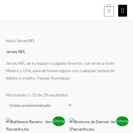
Ir
Men
0
al
contenido
princ
Inicio
/ Jersey NFL
Jersey NFL
Jersey NFL de tu equipo y jugador favorito, con envio a todo
México y USA, para de forma seguro con cualquier tarjeta de
debito o credito, Paypal, Kueskipay
Mostrando 1–12 de 29 resultados
El
El
El
El
¡Oferta!
¡Oferta!
precio
precio
precio
precio
original
actual
original
actual