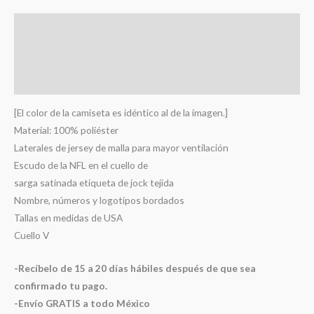
Descripción
Información adicional
Valoraciones (0)
[El color de la camiseta es idéntico al de la imagen.]
Material: 100% poliéster
Laterales de jersey de malla para mayor ventilación
Escudo de la NFL en el cuello de
sarga satinada etiqueta de jock tejida
Nombre, números y logotipos bordados
Tallas en medidas de USA
Cuello V
-Recíbelo de 15 a 20 días hábiles después de que sea
confirmado tu pago.
-Envío GRATIS a todo México