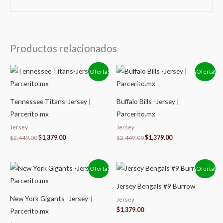
Productos relacionados
El
El
El
El
¡Oferta!
¡Oferta!
precio
precio
precio
precio
original
actual
original
actual
era:
es:
era:
es:
$2,449.00.
$1,379.00.
$2,449.00.
$1,379.00.
Tennessee Titans-Jersey |
Buffalo Bills -Jersey |
Parcerito.mx
Parcerito.mx
Jersey
Jersey
$
2,449.00
$
1,379.00
$
2,449.00
$
1,379.00
El
El
¡Oferta!
¡Oferta!
precio
precio
original
actual
Jersey Bengals #9 Burrow
era:
es:
$2,449.00.
$1,379.00.
New York Gigants -Jersey-|
Jersey
$
1,379.00
Parcerito.mx