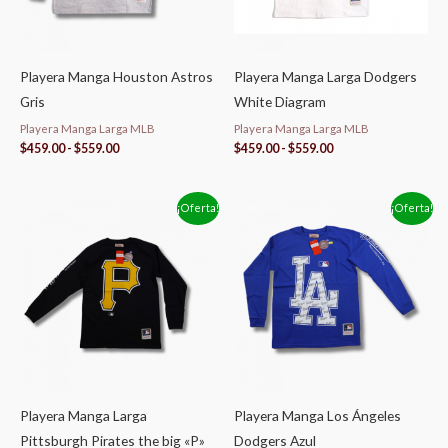
Playera Manga Houston Astros
Playera Manga Larga Dodgers
Gris
White Diagram
Playera Manga Larga MLB
Playera Manga Larga MLB
$
459.00
-
$
559.00
$
459.00
-
$
559.00
Rango
Rango
¡Oferta!
¡Oferta!
de
de
precios:
precios:
desde
desde
$459.00
$459.00
hasta
hasta
$559.00
$559.00
Playera Manga Larga
Playera Manga Los Ángeles
Pittsburgh Pirates the big «P»
Dodgers Azul