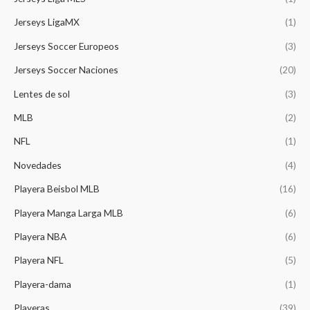
0
:
,
4
.
.
$
1
Jerseys LigaMX
(1)
4
0
1
4
9
0
Jerseys Soccer Europeos
(3)
,
9
.
.
3
.
0
Jerseys Soccer Naciones
(20)
9
0
0
9
0
Lentes de sol
(3)
.
.
.
0
MLB
(2)
0
NFL
(1)
.
Novedades
(4)
Playera Beisbol MLB
(16)
Playera Manga Larga MLB
(6)
Playera NBA
(6)
Playera NFL
(5)
Playera-dama
(1)
Playeras
(39)