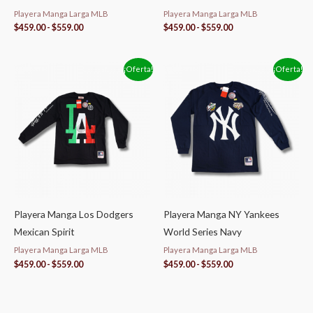
Playera Manga Larga MLB
Playera Manga Larga MLB
$
459.00
-
$
559.00
$
459.00
-
$
559.00
Rango
Rango
¡Oferta!
¡Oferta!
de
de
precios:
precios:
desde
desde
$459.00
$459.00
hasta
hasta
$559.00
$559.00
Playera Manga Los Dodgers
Playera Manga NY Yankees
Mexican Spirit
World Series Navy
Playera Manga Larga MLB
Playera Manga Larga MLB
$
459.00
-
$
559.00
$
459.00
-
$
559.00