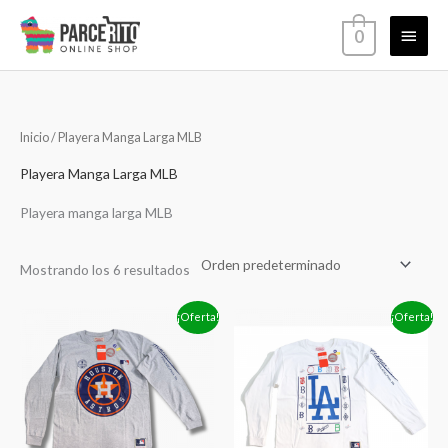
Ir
Menú
0
al
contenido
princi
Inicio
/ Playera Manga Larga MLB
Playera Manga Larga MLB
Playera manga larga MLB
Mostrando los 6 resultados
Rango
Rango
¡Oferta!
¡Oferta!
de
de
precios:
precios:
desde
desde
$459.00
$459.00
hasta
hasta
$559.00
$559.00