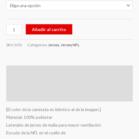
Añadir al carrito
SKU:
N/D
Categorías:
Jersey
,
Jersey NFL
Descripción
Información adicional
Valoraciones (0)
[El color de la camiseta es idéntico al de la imagen.]
Material: 100% poliéster
Laterales de jersey de malla para mayor ventilación
Escudo de la NFL en el cuello de