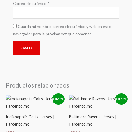
Correo electrónico
*
Guarda mi nombre, correo electrónico y web en este
navegador para la próxima vez que comente.
Productos relacionados
El
El
El
El
¡Oferta!
¡Oferta!
precio
precio
precio
precio
original
actual
original
actual
era:
es:
era:
es:
$2,449.00.
$1,379.00.
$2,449.00.
$1,379.00.
Indianapolis Colts -Jersey |
Baltimore Ravens -Jersey |
Parcerito.mx
Parcerito.mx
Jersey
Jersey