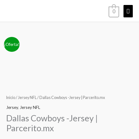
Ir
Men
0
al
contenido
princ
Dallas
El
El
¡Oferta!
Cowboys
precio
precio
-
Jersey
original
actual
|
era:
es:
Parcerito.mx
cantidad
$2,449.00.
$1,379.00.
Inicio
/
Jersey NFL
/ Dallas Cowboys -Jersey | Parcerito.mx
Jersey
,
Jersey NFL
Dallas Cowboys -Jersey |
Parcerito.mx