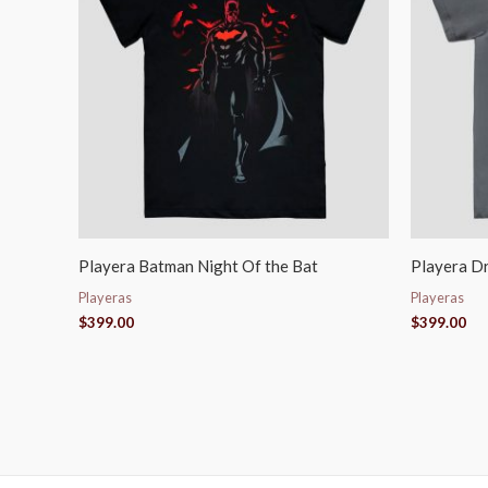
Playera Batman Night Of the Bat
Playera Dr
Playeras
Playeras
$
399.00
$
399.00