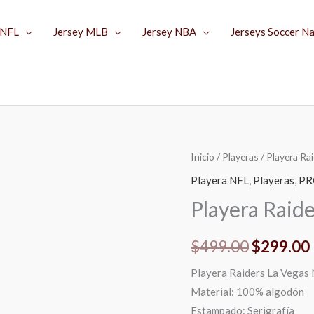
 NFL
Jersey MLB
Jersey NBA
Jerseys Soccer N
Playera
Inicio
/
Playeras
/ Playera Ra
El
Raiders
Playera NFL
,
Playeras
,
PR
precio
La
Playera Raid
Vegas
original
Negro
$
499.00
$
299.00
era:
cantidad
Playera Raiders La Vegas
$499.00.
Material: 100% algodón
Estampado: Serigrafía