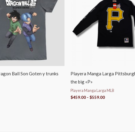
$459.00
hasta
$559.00
agon Ball Son Goten y trunks
Playera Manga Larga Pittsburgh
the big «P»
Playera Manga Larga MLB
$
459.00
-
$
559.00