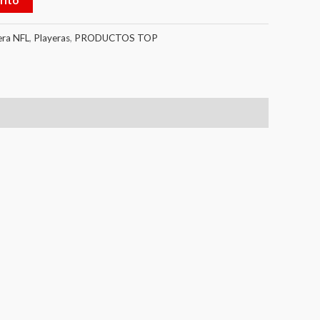
rito
era NFL
,
Playeras
,
PRODUCTOS TOP