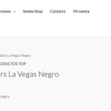
aciones
Smoke Shop
Contacto
Mi cuenta
iders La Vegas Negro
El
ODUCTOS TOP
precio
ers La Vegas Negro
actual
es:
 Negro
$299.00.