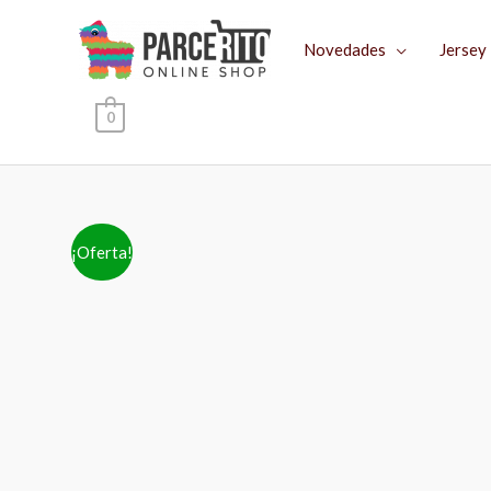
Ir
al
Novedades
Jersey
contenido
0
¡Oferta!