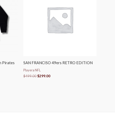
$499.00.
$299.00.
 Pirates
SAN FRANCISO 49ers RETRO EDITION
Playera NFL
$
499.00
$
299.00