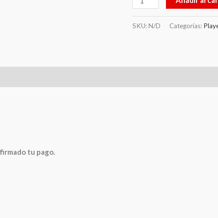
Añadir al car
SKU:
N/D
Categorías:
Play
0)
nfirmado tu pago.