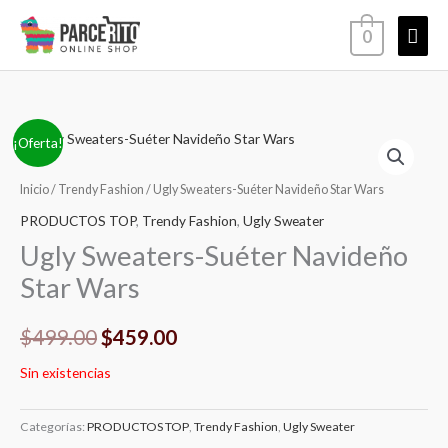
Ir
Men
0
al
contenido
princ
El
El
¡Oferta!
precio
precio
Inicio
/
Trendy Fashion
/ Ugly Sweaters-Suéter Navideño Star Wars
original
actual
PRODUCTOS TOP
,
Trendy Fashion
,
Ugly Sweater
Ugly Sweaters-Suéter Navideño
era:
es:
Star Wars
$499.00.
$459.00.
$
499.00
$
459.00
Sin existencias
Categorías:
PRODUCTOS TOP
,
Trendy Fashion
,
Ugly Sweater