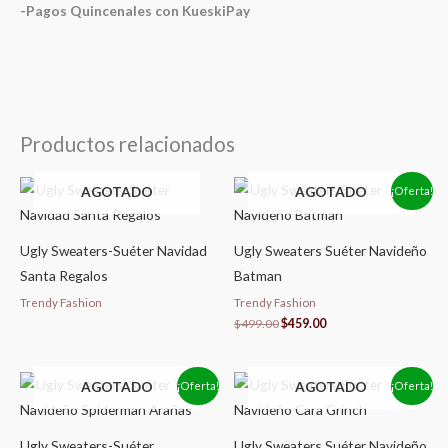
-Pagos Quincenales con KueskiPay
Productos relacionados
El
El
AGOTADO
AGOTADO
¡Oferta!
precio
precio
original
actual
era:
es:
$499.00.
$459.00.
Ugly Sweaters-Suéter Navidad
Ugly Sweaters Suéter Navideño
Santa Regalos
Batman
Trendy Fashion
Trendy Fashion
$
499.00
$
459.00
El
El
El
El
AGOTADO
AGOTADO
¡Oferta!
¡Oferta!
precio
precio
precio
precio
original
actual
original
actual
era:
es:
era:
es:
$499.00.
$459.00.
$499.00.
$459.00.
Ugly Sweaters-Suéter
Ugly Sweaters Suéter Navideño