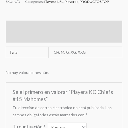
SKU:
N/D
Categorías:
Playera NFL
,
Playeras
,
PRODUCTOS TOP
Información adicional
Valoraciones (0)
Talla
CH, M, G, XG, XXG
No hay valoraciones aún.
Sé el primero en valorar “Playera KC Chiefs
#15 Mahomes”
Tu dirección de correo electrónico no será publicada.
Los
campos obligatorios están marcados con
*
Tu puntuación
*