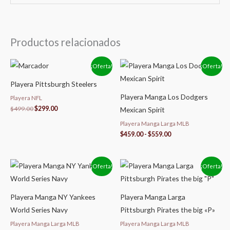
Productos relacionados
El
El
Rango
¡Oferta!
¡Oferta!
precio
precio
de
original
actual
precios:
Playera Pittsburgh Steelers
era:
es:
desde
$499.00.
$299.00.
$459.00
Playera Manga Los Dodgers
Playera NFL
hasta
$
499.00
$
299.00
Mexican Spirit
$559.00
Playera Manga Larga MLB
$
459.00
-
$
559.00
Rango
Rango
¡Oferta!
¡Oferta!
de
de
precios:
precios:
desde
desde
$459.00
$459.00
Playera Manga NY Yankees
Playera Manga Larga
hasta
hasta
World Series Navy
Pittsburgh Pirates the big «P»
$559.00
$559.00
Playera Manga Larga MLB
Playera Manga Larga MLB