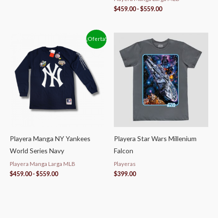
$
459.00
-
$
559.00
Rango
¡Oferta!
de
precios:
desde
$459.00
hasta
$559.00
Playera Manga NY Yankees
Playera Star Wars Millenium
World Series Navy
Falcon
Playera Manga Larga MLB
Playeras
$
459.00
-
$
559.00
$
399.00