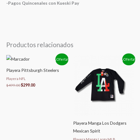
-Pagos Quincenales con Kueski Pay
Productos relacionados
El
El
Rango
¡Oferta!
¡Oferta!
precio
precio
de
original
actual
precios:
Playera Pittsburgh Steelers
era:
es:
desde
$499.00.
$299.00.
$459.00
Playera NFL
hasta
$
499.00
$
299.00
$559.00
Playera Manga Los Dodgers
Mexican Spirit
Playera Manga Larga MLB