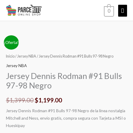
Ir
Men
0
al
contenido
princ
Jersey
El
El
¡Oferta!
Dennis
precio
precio
Rodman
Inicio
/
Jersey NBA
/ Jersey Dennis Rodman #91 Bulls 97-98 Negro
#91
original
actual
Jersey NBA
Bulls
Jersey Dennis Rodman #91 Bulls
era:
es:
97-
97-98 Negro
98
$1,399.00.
$1,199.00.
Negro
$
1,399.00
$
1,199.00
cantidad
Jersey Dennis Rodman #91 Bulls 97-98 Negro de la línea nostalgia
Mitchell and Ness, envío gratis, compra segura con Tarjeta a MSI o
Hueskipay