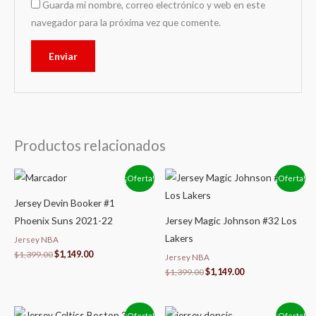
Guarda mi nombre, correo electrónico y web en este
navegador para la próxima vez que comente.
Productos relacionados
El
El
El
El
¡Oferta!
¡Oferta!
precio
precio
precio
precio
original
actual
original
actual
Jersey Devin Booker #1
era:
es:
era:
es:
$1,399.00.
$1,149.00.
$1,399.00.
$1,149.00.
Phoenix Suns 2021-22
Jersey Magic Johnson #32 Los
Lakers
Jersey NBA
$
1,399.00
$
1,149.00
Jersey NBA
$
1,399.00
$
1,149.00
El
El
El
El
¡Oferta!
¡Oferta!