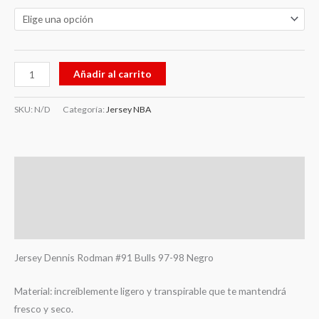
Añadir al carrito
SKU:
N/D
Categoría:
Jersey NBA
Descripción
Información adicional
Valoraciones (0)
Jersey Dennis Rodman #91 Bulls 97-98 Negro
Material: increíblemente ligero y transpirable que te mantendrá
fresco y seco.