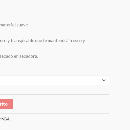
material suave
gero y transpirable que te mantendrá fresco y
 secado en secadora.
rito
y NBA