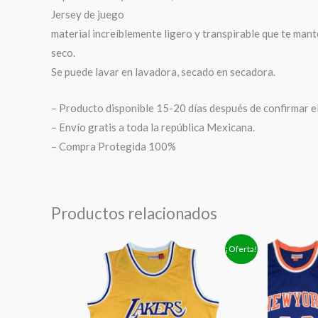
Jersey de juego
material increíblemente ligero y transpirable que te man
seco.
Se puede lavar en lavadora, secado en secadora.
– Producto disponible 15-20 días después de confirmar e
– Envío gratis a toda la república Mexicana.
– Compra Protegida 100%
Productos relacionados
El
El
E
¡Oferta!
precio
precio
p
original
actual
o
era:
es:
e
$1,399.00.
$1,149.00.
$