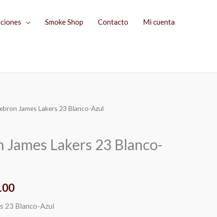
aciones
Smoke Shop
Contacto
Mi cuenta
Lebron James Lakers 23 Blanco-Azul
El
precio
n James Lakers 23 Blanco-
l
actual
es:
.00
.00.
$1,149.00.
s 23 Blanco-Azul