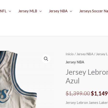
 NFL
Jersey MLB
Jersey NBA
Jerseys Soccer N
Jersey
Inicio
/
Jersey NBA
/ Jersey 
El
Lebron
Jersey NBA
precio
James
Jersey Lebro
Lakers
origina
Azul
23
era:
Blanco-
$
1,399.00
$
1,149
Azul
$1,399
cantidad
Jersey Lebron James Laker