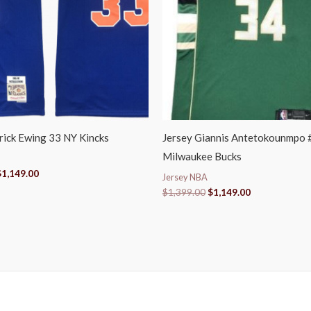
rick Ewing 33 NY Kincks
Jersey Giannis Antetokounmpo 
Milwaukee Bucks
$
1,149.00
Jersey NBA
$
1,399.00
$
1,149.00