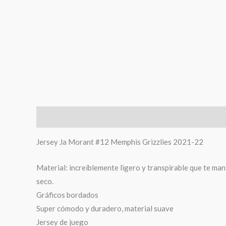
Descripción
Información adicional
Valoraciones (
Jersey Ja Morant #12 Memphis Grizzlies 2021-22
Material: increíblemente ligero y transpirable que te ma
seco.
Gráficos bordados
Super cómodo y duradero, material suave
Jersey de juego