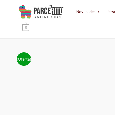
Ir
al
Novedades
Jers
contenido
0
¡Oferta!