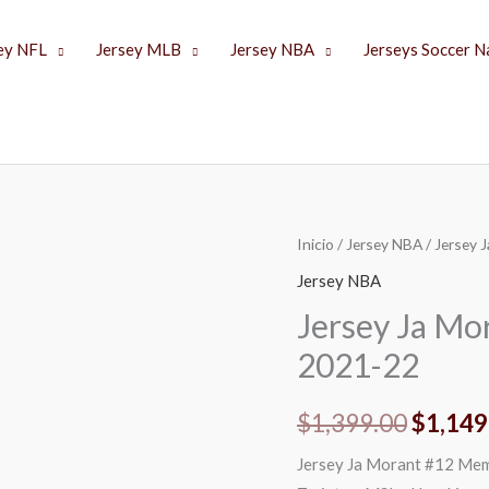
ey NFL
Jersey MLB
Jersey NBA
Jerseys Soccer N
Jersey
Inicio
/
Jersey NBA
/ Jersey 
El
Ja
Jersey NBA
precio
Morant
Jersey Ja Mo
#12
origina
2021-22
Memphis
era:
Grizzlies
$
1,399.00
$
1,149
2021-
$1,399
22
Jersey Ja Morant #12 Memp
cantidad