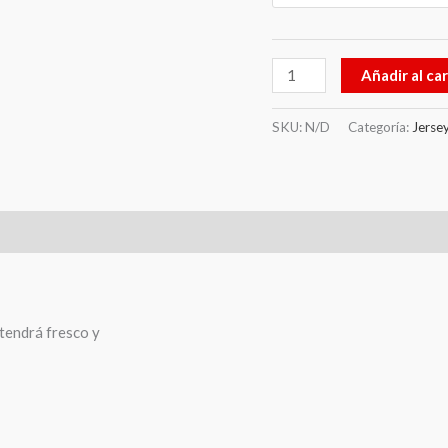
Añadir al car
SKU:
N/D
Categoría:
Jerse
0)
ntendrá fresco y