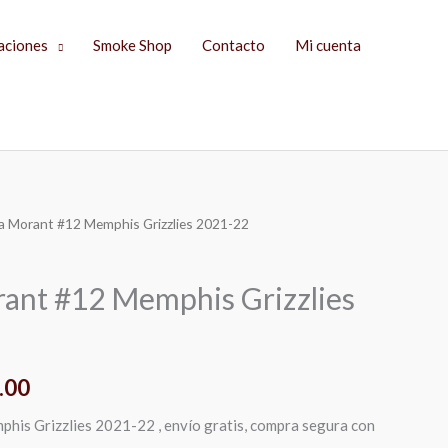
aciones
Smoke Shop
Contacto
Mi cuenta
Ja Morant #12 Memphis Grizzlies 2021-22
El
precio
rant #12 Memphis Grizzlies
l
actual
es:
.00
.00.
$1,149.00.
his Grizzlies 2021-22 , envío gratis, compra segura con