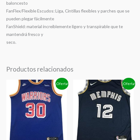
baloncesto
FanFlex/Flexible Escudos: Liga, Cintillas flexibles y parches que se
pueden plegar fácilmente
FanShield: material increíblemente ligero y transpirable que te
mantendrá fresco y
seco.
Productos relacionados
El
El
El
El
¡Oferta!
¡Oferta!
precio
precio
precio
precio
original
actual
original
actual
era:
es:
era:
es:
$1,399.00.
$1,149.00.
$1,399.00.
$1,149.00.