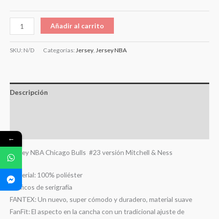
Añadir al carrito
SKU:
N/D
Categorías:
Jersey
,
Jersey NBA
Descripción
Información adicional
Valoraciones (0)
←
Jersey NBA Chicago Bulls #23 versión Mitchell & Ness
Material: 100% poliéster
Gráficos de serigrafía
FANTEX: Un nuevo, super cómodo y duradero, material suave
FanFit: El aspecto en la cancha con un tradicional ajuste de