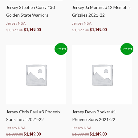
Jersey Stephen Curry #30
Jersey Ja Morant #12 Memphis
Golden State Warriors
Grizzlies 2021-22
Jersey NBA
Jersey NBA
$
1,399.00
$
1,149.00
$
1,399.00
$
1,149.00
El
El
El
El
¡Oferta!
¡Oferta!
precio
precio
precio
precio
original
actual
original
actual
era:
es:
era:
es:
$1,399.00.
$1,149.00.
$1,399.00.
$1,149.00.
Jersey Chris Paul #3 Phoenix
Jersey Devin Booker #1
Suns Local 2021-22
Phoenix Suns 2021-22
Jersey NBA
Jersey NBA
$
1,399.00
$
1,149.00
$
1,399.00
$
1,149.00