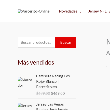
Ir
al
Novedades
Jersey NFL
contenido
M
B
Buscar
u
A
s
Más vendidos
c
a
E
E
Camiseta Racing Fox
r
l
l
Rojo-Blanco |
p
p
p
Parcerito.mx
r
r
o
$
679.00
$
469.00
e
e
r
c
c
E
E
Jersey Las Vegas
i
i
:
l
l
Raiders Josh Jacobs