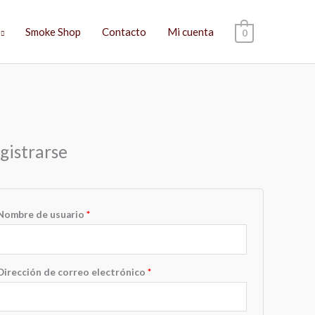
Smoke Shop
Contacto
Mi cuenta
0
Obligatorio
Obligatorio
Obligatorio
gistrarse
Nombre de usuario
*
Dirección de correo electrónico
*