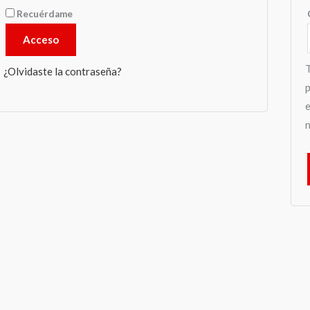
Recuérdame
Acceso
T
¿Olvidaste la contraseña?
p
e