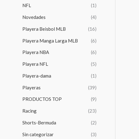
NFL
(1)
Novedades
(4)
Playera Beisbol MLB
(16)
Playera Manga Larga MLB
(6)
Playera NBA
(6)
Playera NFL
(5)
Playera-dama
(1)
Playeras
(39)
PRODUCTOS TOP
(9)
Racing
(23)
Shorts-Bermuda
(2)
Sin categorizar
(3)