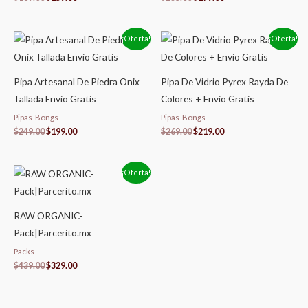
El
El
El
El
¡Oferta!
¡Oferta!
precio
precio
precio
precio
original
actual
original
actual
era:
es:
era:
es:
$249.00.
$199.00.
$269.00.
$219.00.
Pipa Artesanal De Piedra Onix
Pipa De Vidrio Pyrex Rayda De
Tallada Envio Gratis
Colores + Envio Gratis
Pipas-Bongs
Pipas-Bongs
$
249.00
$
199.00
$
269.00
$
219.00
El
El
¡Oferta!
precio
precio
original
actual
era:
es:
$439.00.
$329.00.
RAW ORGANIC-
Pack|Parcerito.mx
Packs
$
439.00
$
329.00