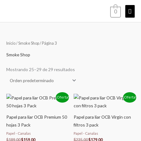
Ir
Men
0
al
contenido
princ
Inicio
/
Smoke Shop
/ Página 3
Smoke Shop
Mostrando 25–29 de 29 resultados
El
El
El
El
¡Oferta!
¡Oferta!
precio
precio
precio
precio
original
actual
original
actual
era:
es:
era:
es:
$189.00.
$159.00.
$235.00.
$179.00.
Papel para liar OCB Premium 50
Papel para liar OCB Virgin con
hojas 3 Pack
filtros 3 pack
Papel - Canalas
Papel - Canalas
$
189.00
$
159.00
$
235.00
$
179.00