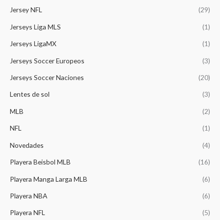
3
.
e
:
0
$
9
Jersey NFL
(29)
9
0
r
$
0
7
.
9
0
a
4
.
4
0
Jerseys Liga MLS
(1)
.
.
:
9
9
0
0
$
9
Jerseys LigaMX
(1)
.
.
0
5
.
0
.
Jerseys Soccer Europeos
(3)
7
0
0
9
0
.
Jerseys Soccer Naciones
(20)
.
.
0
Lentes de sol
(3)
0
.
MLB
(2)
NFL
(1)
Novedades
(4)
Playera Beisbol MLB
(16)
Playera Manga Larga MLB
(6)
Playera NBA
(6)
Playera NFL
(5)