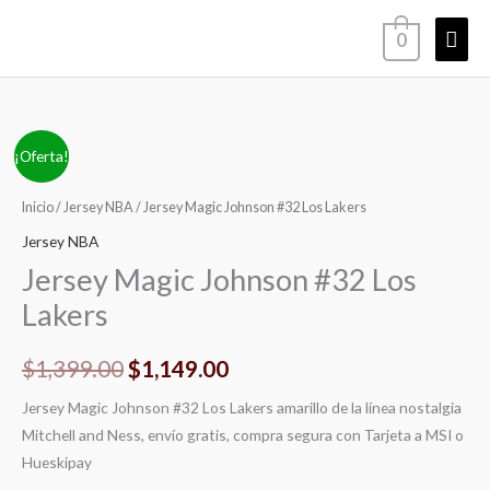
Ir
Men
0
al
contenido
princ
Jersey
El
El
¡Oferta!
Magic
precio
precio
Johnson
Inicio
/
Jersey NBA
/ Jersey Magic Johnson #32 Los Lakers
#32
original
actual
Jersey NBA
Los
Jersey Magic Johnson #32 Los
era:
es:
Lakers
Lakers
cantidad
$1,399.00.
$1,149.00.
$
1,399.00
$
1,149.00
Jersey Magic Johnson #32 Los Lakers amarillo de la línea nostalgia
Mitchell and Ness, envío gratis, compra segura con Tarjeta a MSI o
Hueskipay