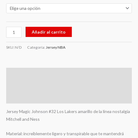
Añadir al carrito
SKU:
N/D
Categoría:
Jersey NBA
Descripción
Información adicional
Valoraciones (0)
Jersey Magic Johnson #32 Los Lakers amarillo de la línea nostalgia
Mitchell and Ness
Material: increíblemente ligero y transpirable que te mantendrá