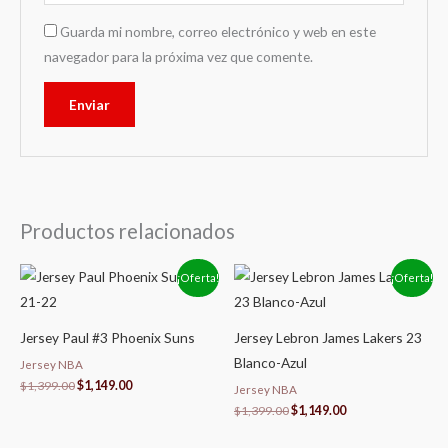
Guarda mi nombre, correo electrónico y web en este
navegador para la próxima vez que comente.
Productos relacionados
El
El
El
El
¡Oferta!
¡Oferta!
precio
precio
precio
precio
original
actual
original
actual
era:
es:
era:
es:
$1,399.00.
$1,149.00.
$1,399.00.
$1,149.00.
Jersey Paul #3 Phoenix Suns
Jersey Lebron James Lakers 23
Blanco-Azul
Jersey NBA
$
1,399.00
$
1,149.00
Jersey NBA
$
1,399.00
$
1,149.00