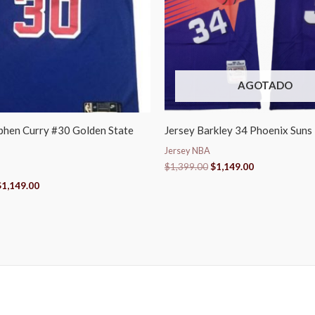
AGOTADO
phen Curry #30 Golden State
Jersey Barkley 34 Phoenix Sun
Jersey NBA
$
1,399.00
$
1,149.00
$
1,149.00