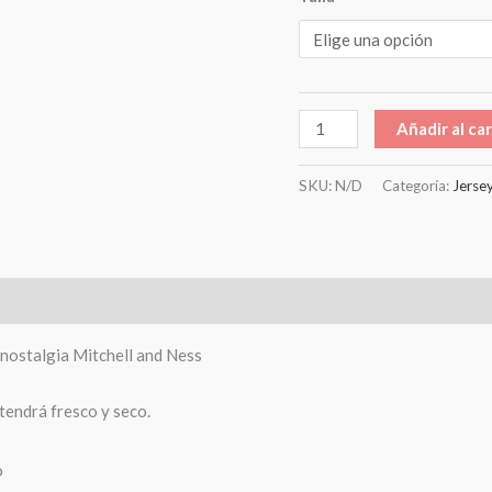
Añadir al car
SKU:
N/D
Categoría:
Jerse
0)
nostalgia Mitchell and Ness
tendrá fresco y seco.
o