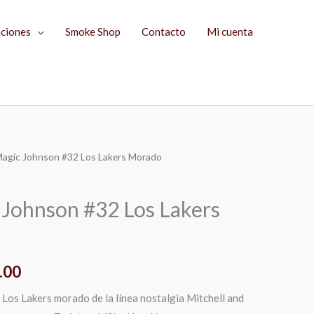
aciones
Smoke Shop
Contacto
Mi cuenta
Magic Johnson #32 Los Lakers Morado
El
precio
 Johnson #32 Los Lakers
l
actual
es:
.00
.00.
$1,199.00.
Los Lakers morado de la línea nostalgia Mitchell and