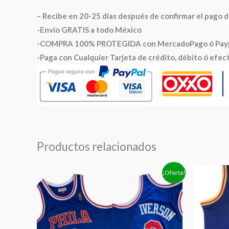
– Recibe en 20-25 días después de confirmar el pago 
-Envío GRATIS a todo México
-COMPRA 100% PROTEGIDA con MercadoPago ó Paypal
-Paga con Cualquier Tarjeta de crédito, débito ó efec
Productos relacionados
El
El
E
¡Oferta!
precio
precio
p
original
actual
o
era:
es:
e
$1,399.00.
$1,149.00.
$