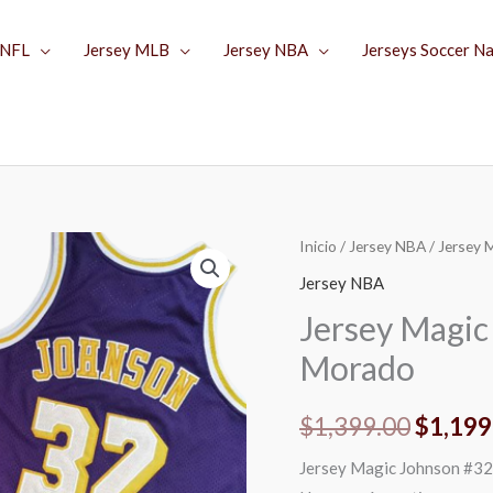
 NFL
Jersey MLB
Jersey NBA
Jerseys Soccer N
Jersey
Inicio
/
Jersey NBA
/ Jersey 
El
Magic
Jersey NBA
precio
Johnson
Jersey Magic
#32
origina
Morado
Los
era:
Lakers
$
1,399.00
$
1,199
Morado
$1,399
cantidad
Jersey Magic Johnson #32 