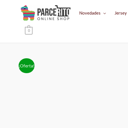
Ir
al
Novedades
Jersey
contenido
0
¡Oferta!