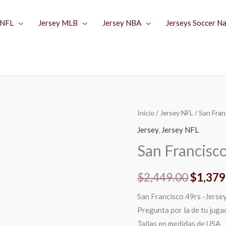
 NFL
Jersey MLB
Jersey NBA
Jerseys Soccer N
San
Inicio
/
Jersey NFL
/ San Fran
El
Francisco
Jersey
,
Jersey NFL
precio
49rs
San Francisco
-
origina
Jersey
$
2,449.00
$
1,379
era:
|
Parcerito.mx
San Francisco 49rs -Jers
$2,449
cantidad
Pregunta por la de tu juga
Tallas en medidas de USA