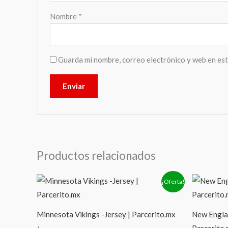
Nombre
*
Guarda mi nombre, correo electrónico y web en es
Productos relacionados
El
El
E
¡Oferta!
precio
precio
p
original
actual
o
era:
es:
e
$2,449.00.
$1,379.00.
$
Minnesota Vikings -Jersey | Parcerito.mx
New Englan
Parcerito