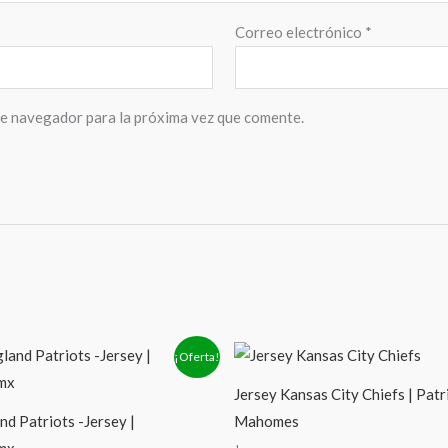
Correo electrónico
*
te navegador para la próxima vez que comente.
l
El
El
El
¡Oferta!
recio
precio
precio
precio
riginal
actual
original
actual
Jersey Kansas City Chiefs | Patr
ra:
es:
era:
es:
2,449.00.
$1,379.00.
$2,499.00.
$1,379.00.
d Patriots -Jersey |
Mahomes
.mx