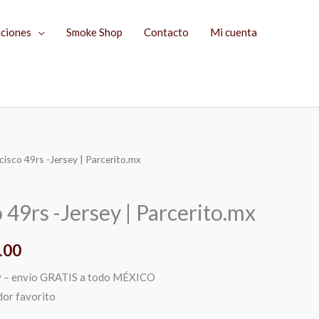
aciones
Smoke Shop
Contacto
Mi cuenta
cisco 49rs -Jersey | Parcerito.mx
El
precio
 49rs -Jersey | Parcerito.mx
l
actual
.00
es:
ey – envío GRATIS a todo MÉXICO
.00.
$1,379.00.
dor favorito