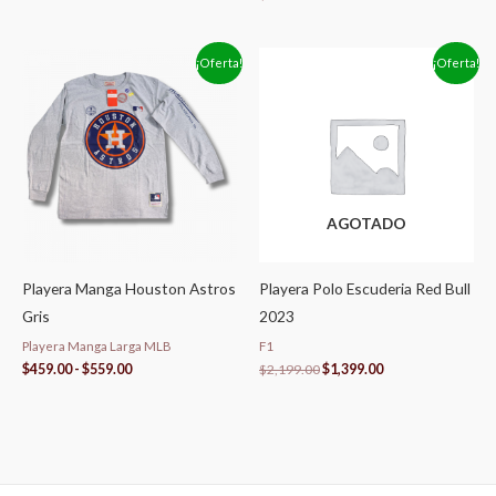
Rango
El
El
¡Oferta!
¡Oferta!
de
precio
precio
precios:
original
actual
desde
era:
es:
$459.00
$2,199.00.
$1,399.00.
hasta
$559.00
AGOTADO
Playera Manga Houston Astros
Playera Polo Escuderia Red Bull
Gris
2023
Playera Manga Larga MLB
F1
$
459.00
-
$
559.00
$
2,199.00
$
1,399.00