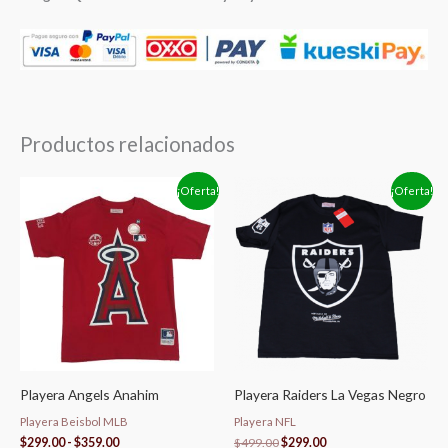
Productos relacionados
Rango
El
El
¡Oferta!
¡Oferta!
de
precio
precio
precios:
original
actual
desde
era:
es:
$299.00
$499.00.
$299.00.
hasta
$359.00
Playera Angels Anahim
Playera Raiders La Vegas Negro
Playera Beisbol MLB
Playera NFL
$
299.00
-
$
359.00
$
499.00
$
299.00