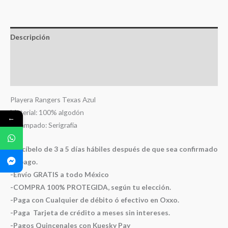
Descripción
Información adicional
Valoraciones (0)
Playera Rangers Texas Azul
Material: 100% algodón
←
Estampado: Serigrafía
-Recíbelo de 3 a 5 días hábiles después de que sea confirmado
tu pago.
-Envío GRATIS a todo México
-COMPRA 100% PROTEGIDA, según tu elección.
-Paga con Cualquier de débito ó efectivo en Oxxo.
-Paga Tarjeta de crédito a meses sin intereses.
-Pagos Quincenales con Kuesky Pay