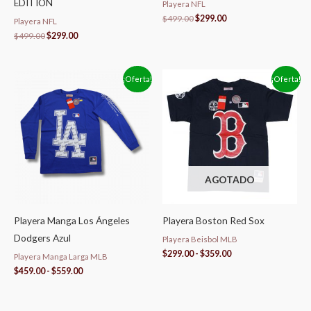
EDITION
Playera NFL
$
499.00
$
299.00
Playera NFL
$
499.00
$
299.00
Rango
Rango
¡Oferta!
¡Oferta!
de
de
precios:
precios:
desde
desde
$459.00
$299.00
hasta
hasta
$559.00
$359.00
AGOTADO
Playera Manga Los Ángeles
Playera Boston Red Sox
Dodgers Azul
Playera Beisbol MLB
$
299.00
-
$
359.00
Playera Manga Larga MLB
$
459.00
-
$
559.00