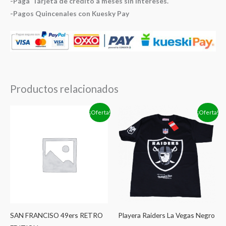
-Paga Tarjeta de crédito a meses sin intereses.
-Pagos Quincenales con Kuesky Pay
Productos relacionados
El
El
El
El
¡Oferta!
¡Oferta!
precio
precio
precio
precio
original
actual
original
actual
era:
es:
era:
es:
$499.00.
$299.00.
$499.00.
$299.00.
SAN FRANCISO 49ers RETRO
Playera Raiders La Vegas Negro