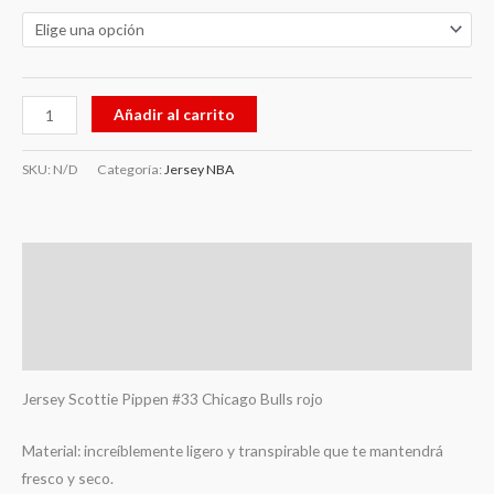
Añadir al carrito
SKU:
N/D
Categoría:
Jersey NBA
Descripción
Información adicional
Valoraciones (0)
Jersey Scottie Pippen #33 Chicago Bulls rojo
Material: increíblemente ligero y transpirable que te mantendrá
fresco y seco.