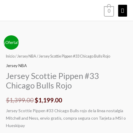
Ir
Men
0
al
contenido
princ
Jersey
El
El
¡Oferta!
Scottie
precio
precio
Pippen
Inicio
/
Jersey NBA
/ Jersey Scottie Pippen #33 Chicago Bulls Rojo
#33
original
actual
Jersey NBA
Chicago
Jersey Scottie Pippen #33
era:
es:
Bulls
Chicago Bulls Rojo
Rojo
$1,399.00.
$1,199.00.
cantidad
$
1,399.00
$
1,199.00
Jersey Scottie Pippen #33 Chicago Bulls rojo de la línea nostalgia
Mitchell and Ness, envío gratis, compra segura con Tarjeta a MSI o
Hueskipay