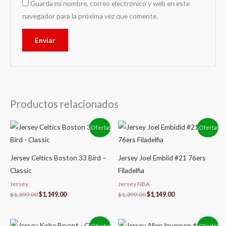
Guarda mi nombre, correo electrónico y web en este
navegador para la próxima vez que comente.
Productos relacionados
El
El
El
El
¡Oferta!
¡Oferta!
precio
precio
precio
precio
original
actual
original
actual
era:
es:
era:
es:
$1,399.00.
$1,149.00.
$1,399.00.
$1,149.00.
Jersey Celtics Boston 33 Bird –
Jersey Joel Embiid #21 76ers
Classic
Filadelfia
Jersey
Jersey NBA
$
1,399.00
$
1,149.00
$
1,399.00
$
1,149.00
El
El
El
El
¡Oferta!
¡Oferta!