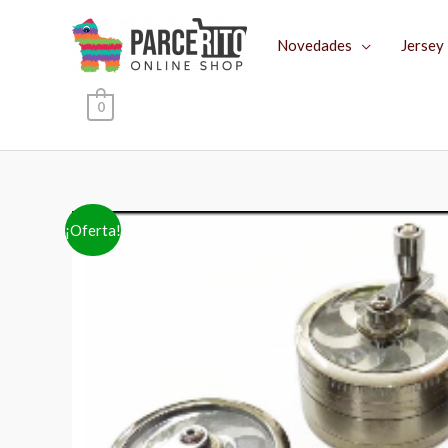
Ir
al
Novedades
Jersey
contenido
0
¡Oferta!