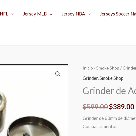
 NFL
Jersey MLB
Jersey NBA
Jerseys Soccer N
Inicio
/
Smoke Shop
/
Grinde
El
Grinder
,
Smoke Shop
precio
Grinder de A
original
$
599.00
$
389.00
era:
Grinder de 60mm de diámet
$599.00.
Compartimientos.