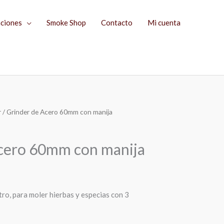
aciones
Smoke Shop
Contacto
Mi cuenta
r
/ Grinder de Acero 60mm con manija
El
precio
cero 60mm con manija
actual
es:
ro, para moler hierbas y especias con 3
$389.00.