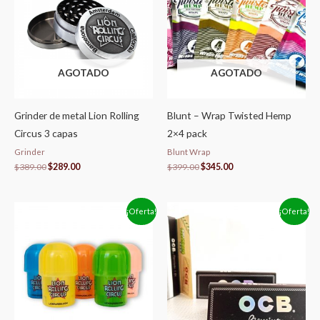
$389.00.
$289.00.
$399.00.
$345.00.
AGOTADO
AGOTADO
Grinder de metal Lion Rolling
Blunt – Wrap Twisted Hemp
Circus 3 capas
2×4 pack
Grinder
Blunt Wrap
$
389.00
$
289.00
$
399.00
$
345.00
El
El
El
El
¡Oferta!
¡Oferta!
precio
precio
precio
precio
original
actual
original
actual
era:
es:
era:
es:
$299.00.
$269.00.
$189.00.
$159.00.