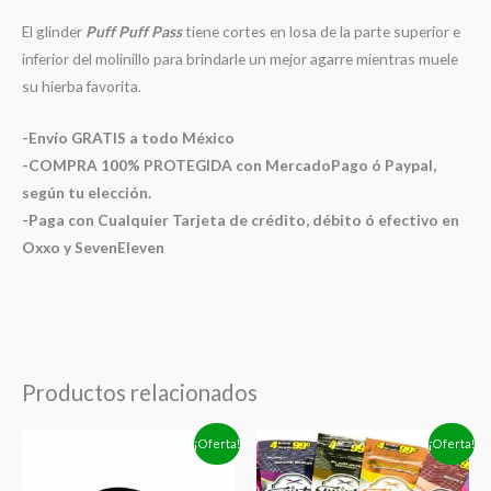
El glinder
Puff Puff Pass
tiene cortes en losa de la parte superior e
inferior del molinillo para brindarle un mejor agarre mientras muele
su hierba favorita.
-Envío GRATIS a todo México
-COMPRA 100% PROTEGIDA con MercadoPago ó Paypal,
según tu elección.
-Paga con Cualquier Tarjeta de crédito, débito ó efectivo en
Oxxo y SevenEleven
Productos relacionados
El
El
El
El
¡Oferta!
¡Oferta!
precio
precio
precio
precio
original
actual
original
actual
era:
es:
era:
es: