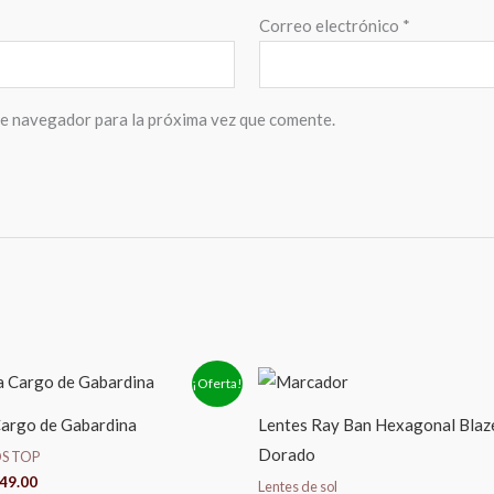
Correo electrónico
*
te navegador para la próxima vez que comente.
El
El
El
¡Oferta!
ecio
precio
precio
precio
iginal
actual
original
actual
argo de Gabardina
Lentes Ray Ban Hexagonal Blaz
a:
es:
era:
es:
60.00.
$349.00.
$2,800.00.
$2,199.00.
Dorado
S TOP
49.00
Lentes de sol