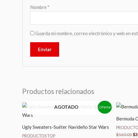
Nombre
*
Guarda mi nombre, correo electrónico y web en es
Productos relacionados
El
El
El
AGOTADO
¡Oferta!
precio
precio
pr
original
actual
or
Bermuda C
era:
es:
er
$499.00.
$459.00.
$5
Ugly Sweaters-Suéter Navideño Star Wars
PRODUCTO
$
560.00
$
3
PRODUCTOS TOP