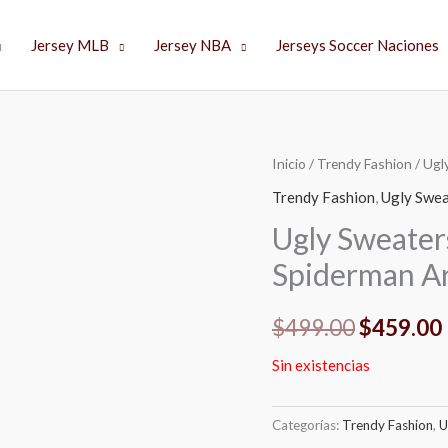
Jersey MLB
Jersey NBA
Jerseys Soccer Naciones
Inicio
/
Trendy Fashion
/ Ugl
El
Trendy Fashion
,
Ugly Swea
precio
Ugly Sweater
original
Spiderman Ar
era:
$
499.00
$
459.00
$499.00.
Sin existencias
Categorías:
Trendy Fashion
,
U