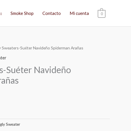
Smoke Shop
Contacto
Mi cuenta
0
y Sweaters-Suéter Navideño Spiderman Arañas
El
ter
precio
s-Suéter Navideño
actual
añas
es:
$459.00.
gly Sweater