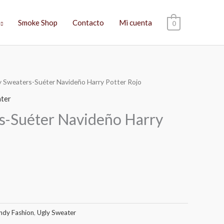
Smoke Shop
Contacto
Mi cuenta
0
y Sweaters-Suéter Navideño Harry Potter Rojo
El
ter
precio
s-Suéter Navideño Harry
actual
es:
$459.00.
ndy Fashion
,
Ugly Sweater