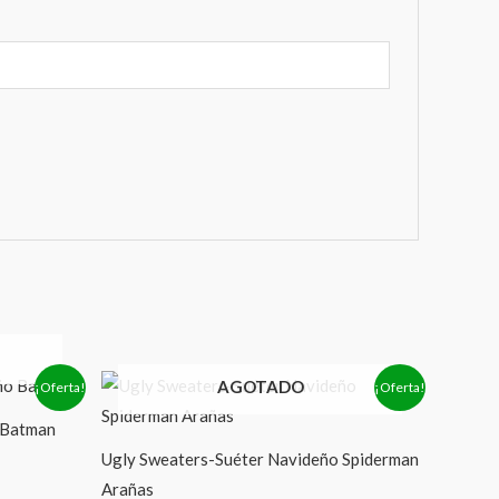
El
El
AGOTADO
¡Oferta!
¡Oferta!
precio
precio
original
actual
 Batman
era:
es:
$499.00.
$459.00.
Ugly Sweaters-Suéter Navideño Spiderman
Arañas