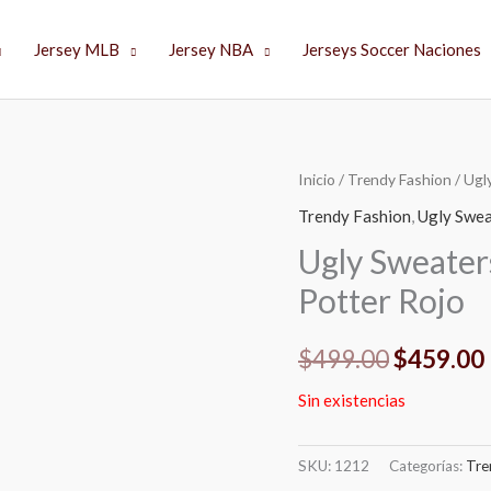
Jersey MLB
Jersey NBA
Jerseys Soccer Naciones
Inicio
/
Trendy Fashion
/ Ugl
El
Trendy Fashion
,
Ugly Swea
precio
Ugly Sweater
original
Potter Rojo
era:
$
499.00
$
459.00
$499.00.
Sin existencias
SKU:
1212
Categorías:
Tre