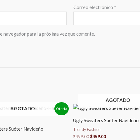
Correo electrónico
*
te navegador para la próxima vez que comente.
AGOTADO
El
El
El
AGOTADO
¡Oferta!
ecio
precio
precio
precio
iginal
actual
original
actual
Ugly Sweaters Suéter Navideño
a:
es:
era:
es:
19.00.
$450.00.
$499.00.
$459.00.
ters Suéter Navideño
Trendy Fashion
$
499.00
$
459.00