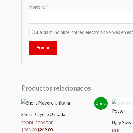
Nombre
*
Guarda mi nombre, correo electrónico y web en es
Productos relacionados
El
El
El
¡Oferta!
precio
precio
pr
original
actual
or
Short Playero Unitalla
era:
es:
er
$360.00.
$249.00.
$5
Ugly Swea
PRODUCTOS TOP
$
360.00
$
249.00
MLB