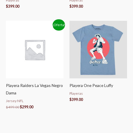
Playeras
Playeras
$
399.00
$
399.00
El
El
¡Oferta!
precio
precio
original
actual
era:
es:
$499.00.
$299.00.
Playera Raiders La Vegas Negro
Playera One Peace Luffy
Dama
Playeras
$
399.00
Jersey NFL
$
499.00
$
299.00