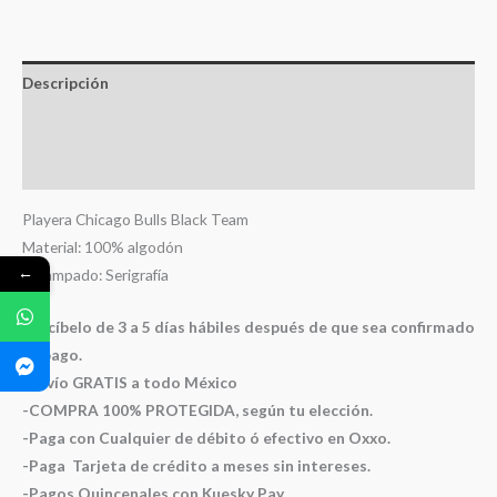
Descripción
Información adicional
Valoraciones (0)
Playera Chicago Bulls Black Team
Material: 100% algodón
←
Estampado: Serigrafía
-Recíbelo de 3 a 5 días hábiles después de que sea confirmado
tu pago.
-Envío GRATIS a todo México
-COMPRA 100% PROTEGIDA, según tu elección.
-Paga con Cualquier de débito ó efectivo en Oxxo.
-Paga Tarjeta de crédito a meses sin intereses.
-Pagos Quincenales con Kuesky Pay