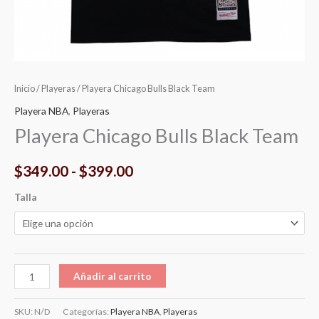
Inicio
/
Playeras
/ Playera Chicago Bulls Black Team
Playera NBA
,
Playeras
Playera Chicago Bulls Black Team
$
349.00
-
$
399.00
Talla
Añadir al carrito
SKU:
N/D
Categorías:
Playera NBA
,
Playeras