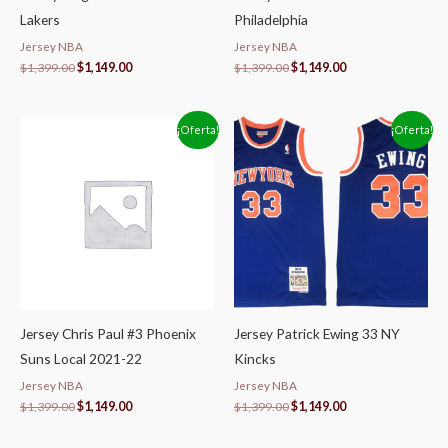
Lakers
Philadelphia
Jersey NBA
Jersey NBA
$
1,399.00
$
1,149.00
$
1,399.00
$
1,149.00
El
El
El
El
¡Oferta!
¡Oferta!
precio
precio
precio
precio
original
actual
original
actual
era:
es:
era:
es:
$1,399.00.
$1,149.00.
$1,399.00.
$1,149.00.
Jersey Chris Paul #3 Phoenix
Jersey Patrick Ewing 33 NY
Suns Local 2021-22
Kincks
Jersey NBA
Jersey NBA
$
1,399.00
$
1,149.00
$
1,399.00
$
1,149.00