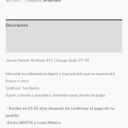
SKU:
N/D
Categoría:
Jersey NBA
Descripción
Información adicional
Valoraciones (0)
Jersey Dennis Rodman #91 Chicago Bulls 97-98
Material: increíblemente ligero y transpirable que te mantendrá
fresco y seco.
Gráficos: bordados
Super cómodo y duradero, material suave, jersey de juego
– Recibe en 20-25 días después de confirmar el pago de tu
pedido
-Envío GRATIS a todo México