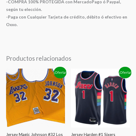
-COMPRA 100% PROTEGIDA con MercadoPago ó Paypal,
según tu elección.
-Paga con Cualquier Tarjeta de crédito, débito ó efectivo en
Oxxo.
Productos relacionados
El
El
El
El
¡Oferta!
¡Oferta!
precio
precio
precio
precio
original
actual
original
actual
era:
es:
era:
es:
$1,399.00.
$1,149.00.
$1,399.00.
$1,149.00.
Jersey Magic Johnson #32 Los
Jersey Harden #1 Sixers