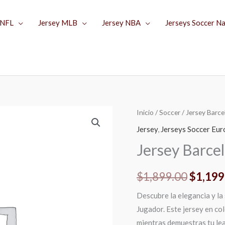
 NFL
Jersey MLB
Jersey NBA
Jerseys Soccer N
Jersey
Inicio
/
Soccer
/ Jersey Barce
El
Barcelona
Jersey
,
Jerseys Soccer Eu
precio
Visita
Jersey Barcel
23-
origina
24
$
1,899.00
$
1,199
era:
cantidad
Descubre la elegancia y la
$1,899
Jugador. Este jersey en col
mientras demuestras tu le