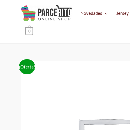
Ir
al
Novedades
Jersey
contenido
0
¡Oferta!