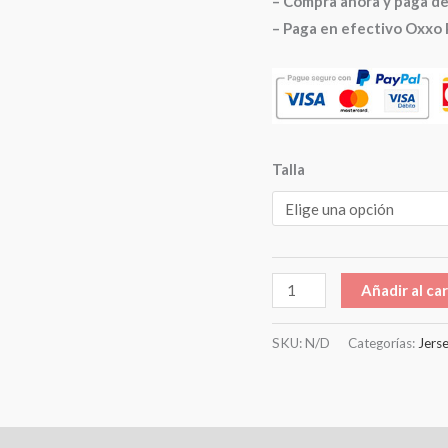
– Compra ahora y paga d
– Paga en efectivo Oxxo 
Talla
Añadir al car
SKU:
N/D
Categorías:
Jers