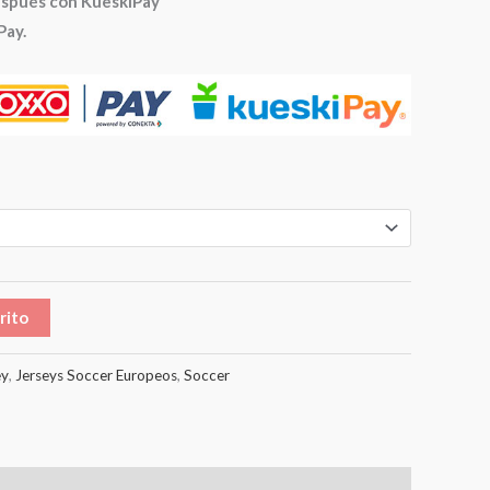
espués con KueskiPay
Pay.
rito
ey
,
Jerseys Soccer Europeos
,
Soccer