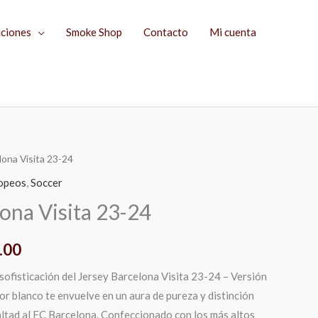
aciones
Smoke Shop
Contacto
Mi cuenta
lona Visita 23-24
El
ropeos
,
Soccer
precio
ona Visita 23-24
l
actual
.00
es:
 sofisticación del Jersey Barcelona Visita 23-24 – Versión
.00.
$1,199.00.
or blanco te envuelve en un aura de pureza y distinción
altad al FC Barcelona. Confeccionado con los más altos