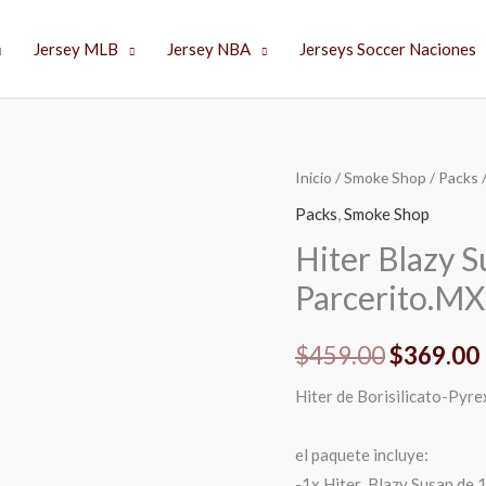
Jersey MLB
Jersey NBA
Jerseys Soccer Naciones
Hiter
Inicio
/
Smoke Shop
/
Packs
/
El
Blazy
Packs
,
Smoke Shop
precio
Susan+3pack
Hiter Blazy 
de
original
Parcerito.MX
50hojas
era:
|
$
459.00
$
369.00
Parcerito.MX
$459.00.
cantidad
Hiter de Borisilicato-Pyre
el paquete incluye:
-1x Hiter Blazy Susan de