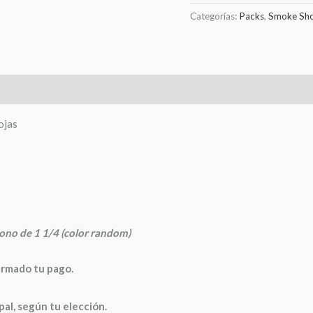
Categorías:
Packs
,
Smoke Sh
0)
ojas
ono de 1 1/4 (color random)
irmado tu pago.
, según tu elección.