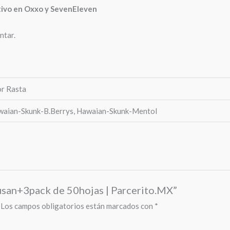
ctivo en Oxxo y SevenEleven
ntar.
or Rasta
waian-Skunk-B.Berrys, Hawaian-Skunk-Mentol
Susan+3pack de 50hojas | Parcerito.MX”
Los campos obligatorios están marcados con
*