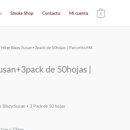
Smoke Shop
Contacto
Mi cuenta
0
 Hiter Blazy Susan+3pack de 50hojas | Parcerito.MX
El
precio
Susan+3pack de 50hojas |
actual
es:
$369.00.
x Blazy Susan + 3 Pack de 50 hojas
 11cm x 77mm.