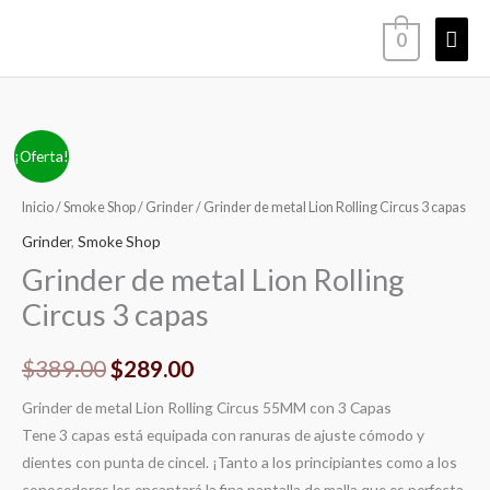
Ir
Men
0
al
contenido
princ
El
El
¡Oferta!
precio
precio
Inicio
/
Smoke Shop
/
Grinder
/ Grinder de metal Lion Rolling Circus 3 capas
original
actual
Grinder
,
Smoke Shop
Grinder de metal Lion Rolling
era:
es:
Circus 3 capas
$389.00.
$289.00.
$
389.00
$
289.00
Grinder de metal Lion Rolling Circus 55MM con 3 Capas
Tene 3 capas está equipada con ranuras de ajuste cómodo y
dientes con punta de cincel. ¡Tanto a los principiantes como a los
conocedores les encantará la fina pantalla de malla que es perfecta