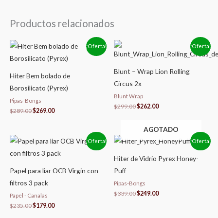
Productos relacionados
El
El
El
El
¡Oferta!
¡Oferta!
precio
precio
precio
precio
original
actual
original
actual
era:
es:
era:
es:
Blunt – Wrap Lion Rolling
$289.00.
$269.00.
$299.00.
$262.00.
Hiter Bem bolado de
Circus 2x
Borosilicato (Pyrex)
Blunt Wrap
Pipas-Bongs
$
299.00
$
262.00
$
289.00
$
269.00
AGOTADO
El
El
El
El
¡Oferta!
¡Oferta!
precio
precio
precio
precio
original
actual
original
actual
Hiter de Vidrio Pyrex Honey-
era:
es:
era:
es:
$235.00.
$179.00.
$339.00.
$249.00.
Papel para liar OCB Virgin con
Puff
filtros 3 pack
Pipas-Bongs
$
339.00
$
249.00
Papel - Canalas
$
235.00
$
179.00