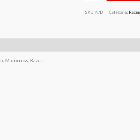
SKU:
N/D
Categoría:
Racin
0)
o, Motocross, Razor.