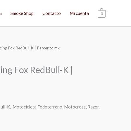
Smoke Shop
Contacto
Mi cuenta
0
cing Fox RedBull-K | Parcerito.mx
El
precio
ing Fox RedBull-K |
actual
es:
$469.00.
ull-K, Motocicleta Todoterreno, Motocross, Razor.