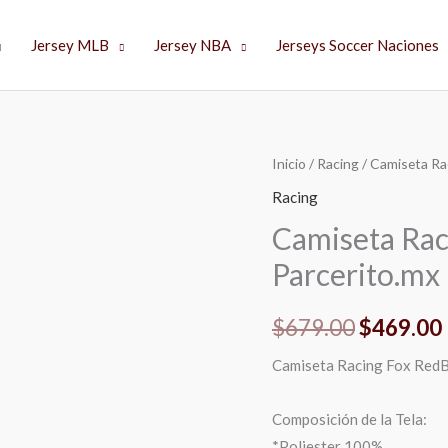
Jersey MLB
Jersey NBA
Jerseys Soccer Naciones
Camiseta
Inicio
/
Racing
/ Camiseta Ra
El
Racing
Racing
precio
Fox
Camiseta Rac
RedBull-
original
Parcerito.mx
K
era:
|
$
679.00
$
469.00
Parcerito.mx
$679.00.
cantidad
Camiseta Racing Fox RedB
Composición de la Tela:
*Poliester 100%