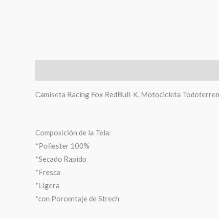
Descripción
Información adicional
Valoraciones (
Camiseta Racing Fox RedBull-K, Motocicleta Todoterren
Composición de la Tela:
*Poliester 100%
*Secado Rapido
*Fresca
*Ligera
*con Porcentaje de Strech