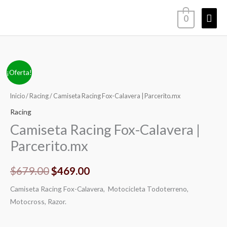
Ir
Men
0
al
contenido
princ
Camiseta
El
El
¡Oferta!
Racing
precio
precio
Fox-
Inicio
/
Racing
/ Camiseta Racing Fox-Calavera | Parcerito.mx
Calavera
original
actual
Racing
|
Camiseta Racing Fox-Calavera |
era:
es:
Parcerito.mx
Parcerito.mx
cantidad
$679.00.
$469.00.
$
679.00
$
469.00
Camiseta Racing Fox-Calavera, Motocicleta Todoterreno,
Motocross, Razor.