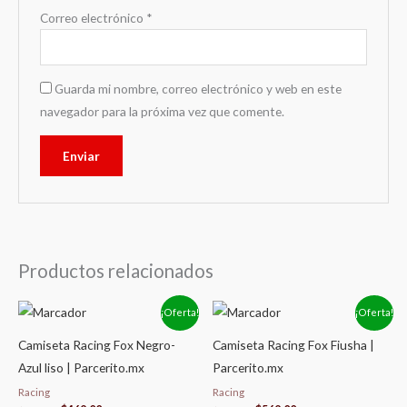
Correo electrónico
*
Guarda mi nombre, correo electrónico y web en este
navegador para la próxima vez que comente.
Productos relacionados
El
El
El
El
¡Oferta!
¡Oferta!
precio
precio
precio
precio
original
actual
original
actual
Camiseta Racing Fox Negro-
Camiseta Racing Fox Fiusha |
era:
es:
era:
es:
$679.00.
$469.00.
$679.00.
$569.00.
Azul liso | Parcerito.mx
Parcerito.mx
Racing
Racing