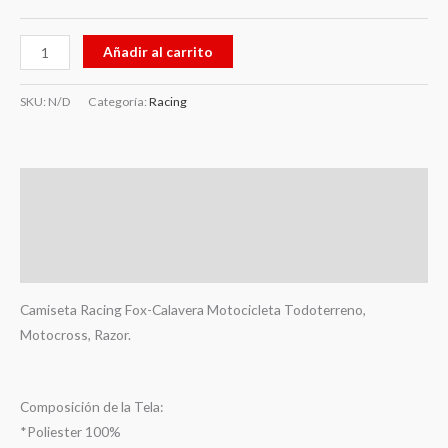
Añadir al carrito
SKU:
N/D
Categoría:
Racing
Descripción
Información adicional
Valoraciones (0)
Camiseta Racing Fox-Calavera Motocicleta Todoterreno,
Motocross, Razor.
Composición de la Tela:
*Poliester 100%